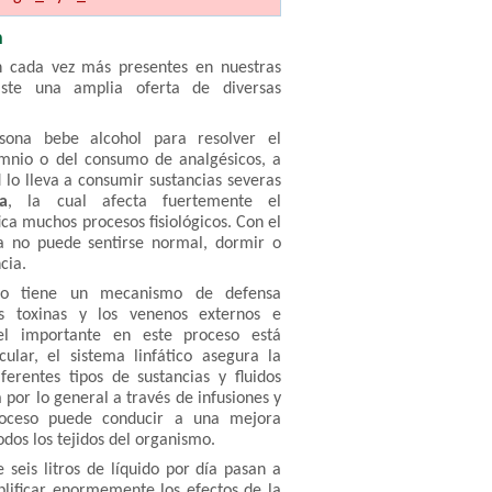
n
n cada vez más presentes en nuestras
iste una amplia oferta de diversas
sona bebe alcohol para resolver el
mnio o del consumo de analgésicos, a
d lo lleva a consumir sustancias severas
a
, la cual afecta fuertemente el
ca muchos procesos fisiológicos. Con el
a no puede sentirse normal, dormir o
cia.
mo tiene un mecanismo de defensa
as toxinas y los venenos externos e
el importante en este proceso está
ular, el sistema linfático asegura la
ferentes tipos de sustancias y fluidos
 por lo general a través de infusiones y
proceso puede conducir a una mejora
odos los tejidos del organismo.
e seis litros de líquido por día pasan a
plificar enormemente los efectos de la