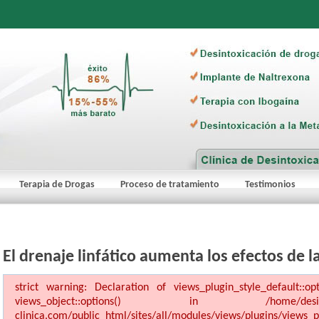
Terapia de Drogas
Proceso de tratamiento
Testimonios
El drenaje linfático aumenta los efectos de l
strict warning: Declaration of views_plugin_style_default::o
views_object::options() in /home/desinto1/dom
clinica.com/public_html/sites/all/modules/views/plugins/views_pl