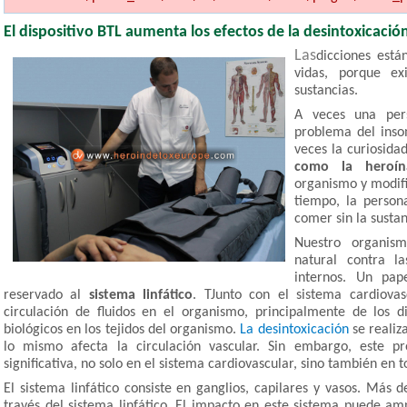
El dispositivo BTL
aumenta los efectos de la desintoxicació
Las
dicciones está
vidas, porque ex
sustancias.
A veces una per
problema del inso
veces la curiosida
como la heroín
organismo y modifi
tiempo, la person
comer sin la sustan
Nuestro organis
natural contra l
internos. Un pap
reservado al
sistema linfático
. TJunto con el sistema cardiovasc
circulación de fluidos en el organismo, principalmente de los di
biológicos en los tejidos del organismo.
La desintoxicación
se realiza
lo mismo afecta la circulación vascular. Sin embargo, este 
significativa, no solo en el sistema cardiovascular, sino también en t
El sistema linfático consiste en ganglios, capilares y vasos. Más d
través del sistema linfático. El impacto en este sistema puede am