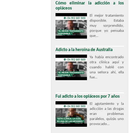
Cómo eliminar la adicción a los
opiáceos
El mejor tratamiento
disponible. Estaba
muy sorprendido,
porque yo pensaba
que...
Adicto a la heroína de Australia
Ya había encontrado
otra clínica aquí y
cuando hablé con
una señora ahí, ella
fue...
Fui adicto a los opiáceos por 7 años
El agotamiento y la
adicción a las drogas
eran problemas
paralelos, quizás uno
provocado...