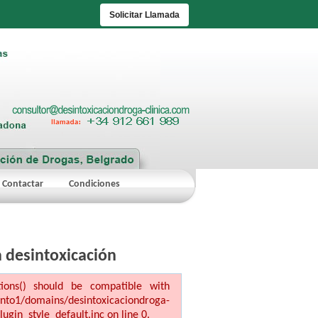
Solicitar Llamada
Contactar
Condiciones
a desintoxicación
ptions() should be compatible with
ains/desintoxicaciondroga-
ugin_style_default.inc on line 0.