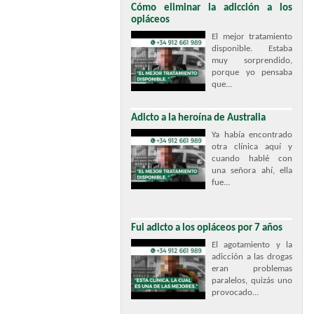
Cómo eliminar la adicción a los
opiáceos
El mejor tratamiento
disponible. Estaba
muy sorprendido,
porque yo pensaba
que...
Adicto a la heroína de Australia
Ya había encontrado
otra clínica aquí y
cuando hablé con
una señora ahí, ella
fue...
Fui adicto a los opiáceos por 7 años
El agotamiento y la
adicción a las drogas
eran problemas
paralelos, quizás uno
provocado...