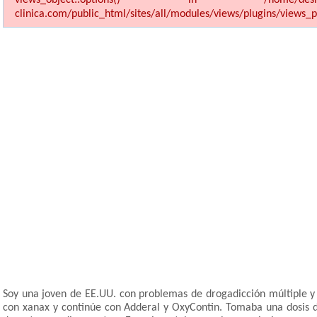
views_object::options() in /home/desinto1/dom
clinica.com/public_html/sites/all/modules/views/plugins/views_pl
Soy una joven de EE.UU. con problemas de drogadicción múltiple y
con xanax y continúe con Adderal y OxyContin. Tomaba una dosis d