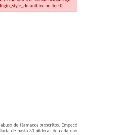
ains/desintoxicaciondroga-
ugin_style_default.inc on line 0.
 abuso de fármacos prescritos. Empecé
iaria de hasta 30 píldoras de cada uno