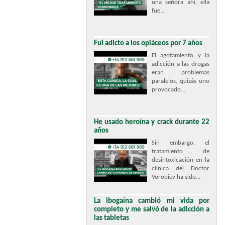
una señora ahí, ella
fue...
Fui adicto a los opiáceos por 7 años
El agotamiento y la
adicción a las drogas
eran problemas
paralelos, quizás uno
provocado...
He usado heroína y crack durante 22
años
Sin embargo, el
tratamiento de
desintoxicación en la
clínica del Doctor
Vorobiev ha sido...
La ibogaína cambió mi vida por
completo y me salvó de la adicción a
las tabletas