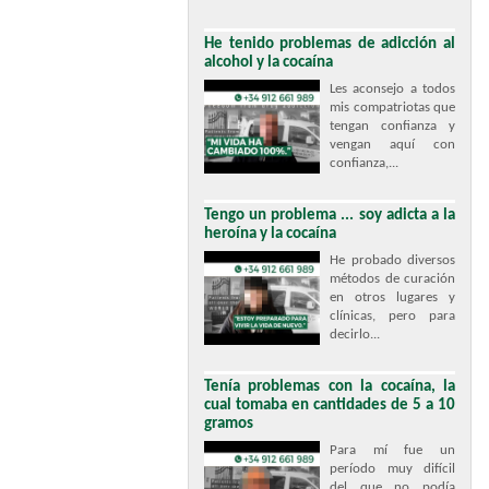
He tenido problemas de adicción al
alcohol y la cocaína
Les aconsejo a todos
mis compatriotas que
tengan confianza y
vengan aquí con
confianza,...
Tengo un problema ... soy adicta a la
heroína y la cocaína
He probado diversos
métodos de curación
en otros lugares y
clínicas, pero para
decirlo...
Tenía problemas con la cocaína, la
cual tomaba en cantidades de 5 a 10
gramos
Para mí fue un
período muy difícil
del que no podía