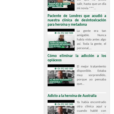
salir, hasta que un día
mi novia ***...
Paciente de Londres que acudió a
nuestra clínica de desintoxicación
para heroína y metadona
La gente era tan
amigable. Nunca
había visto antes algo
así. Toda la gente, el
personal,...
Cómo eliminar la adicción a los
opiáceos
El mejor tratamiento
disponible. Estaba
muy sorprendido,
porque yo pensaba
que...
Adicto a la heroína de Australia
Ya había encontrado
otra clínica aquí y
cuando hablé con