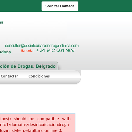
Solicitar Llamada
Contactar
Condiciones
ptions() should be compatible with
ains/desintoxicaciondroga-
ugin_style_default.inc on line 0.