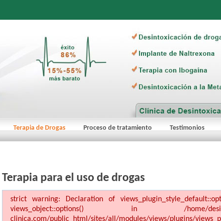
Terapia de Drogas
Proceso de tratamiento
Testimonios
Terapia para el uso de drogas
strict warning: Declaration of views_plugin_style_default::o
views_object::options() in /home/desinto1/dom
clinica.com/public_html/sites/all/modules/views/plugins/views_pl