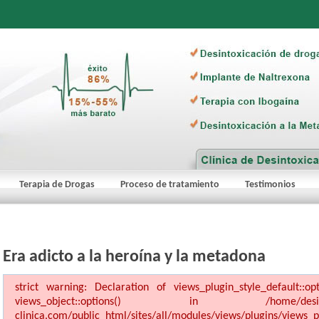
Terapia de Drogas
Proceso de tratamiento
Testimonios
Era adicto a la heroína y la metadona
strict warning: Declaration of views_plugin_style_default::o
views_object::options() in /home/desinto1/dom
clinica.com/public_html/sites/all/modules/views/plugins/views_pl