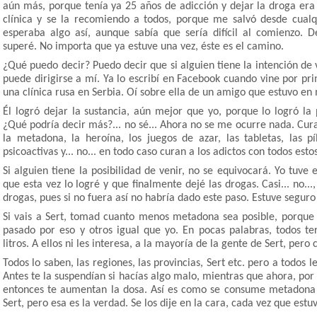
aún más, porque tenía ya 25 años de adicción y dejar la droga era
clínica y se la recomiendo a todos, porque me salvó desde cualqu
esperaba algo así, aunque sabía que sería difícil al comienzo.
superé. No importa que ya estuve una vez, éste es el camino.
¿Qué puedo decir? Puedo decir que si alguien tiene la intención de v
puede dirigirse a mí. Ya lo escribí en Facebook cuando vine por prim
una clínica rusa en Serbia. Oí sobre ella de un amigo que estuvo en 
Él logró dejar la sustancia, aún mejor que yo, porque lo logró l
¿Qué podría decir más?... no sé... Ahora no se me ocurre nada. Cura
la metadona, la heroína, los juegos de azar, las tabletas, las pí
psicoactivas y... no... en todo caso curan a los adictos con todos esto
Si alguien tiene la posibilidad de venir, no se equivocará. Yo tuve
que esta vez lo logré y que finalmente dejé las drogas. Casi... no..
drogas, pues si no fuera así no habría dado este paso. Estuve seguro 
Si vais a Sert, tomad cuanto menos metadona sea posible, porque 
pasado por eso y otros igual que yo. En pocas palabras, todos te
litros. A ellos ni les interesa, a la mayoría de la gente de Sert, pero 
Todos lo saben, las regiones, las provincias, Sert etc. pero a todos 
Antes te la suspendían si hacías algo malo, mientras que ahora, por e
entonces te aumentan la dosa. Así es como se consume metadona 
Sert, pero esa es la verdad. Se los dije en la cara, cada vez que estuv