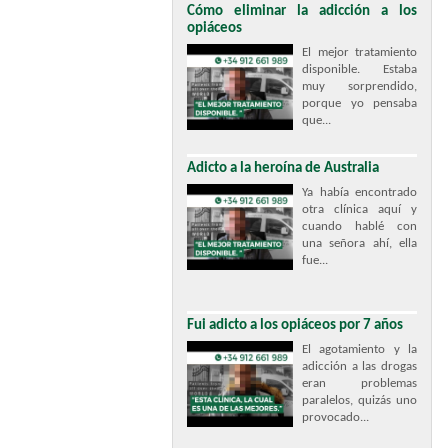
Cómo eliminar la adicción a los
opiáceos
El mejor tratamiento
disponible. Estaba
muy sorprendido,
porque yo pensaba
que...
Adicto a la heroína de Australia
Ya había encontrado
otra clínica aquí y
cuando hablé con
una señora ahí, ella
fue...
Fui adicto a los opiáceos por 7 años
El agotamiento y la
adicción a las drogas
eran problemas
paralelos, quizás uno
provocado...