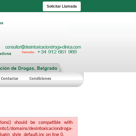
Solicitar Llamada
Contactar
Condiciones
ptions() should be compatible with
ains/desintoxicaciondroga-
ugin_style_default.inc on line 0.