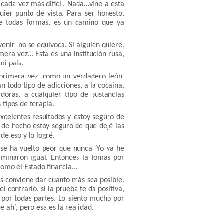
 cada vez más difícil. Nada…vine a esta
ier punto de vista. Para ser honesto,
 De todas formas, es un camino que ya
enir, no se equivoca. Si alguien quiere,
era vez... Esta es una institución rusa,
mi país.
a primera vez, como un verdadero león.
n todo tipo de adicciones, a la cocaína,
ldoras, a cualquier tipo de sustancias
s tipos de terapia.
 excelentes resultados y estoy seguro de
., de hecho estoy seguro de que dejé las
de eso y lo logré.
se ha vuelto peor que nunca. Yo ya he
rminaron igual. Entonces la tomas por
como el Estado financia...
les conviene dar cuanto más sea posible.
l contrario, si la prueba te da positiva,
por todas partes. Lo siento mucho por
e ahí, pero esa es la realidad.