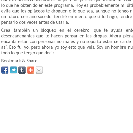
nuevo. Puedes concentrarte mejor y me parece que incluso mi visi
lo que he obtenido en este programa. Hoy es probablemente mi últ
evita que los opiáceos te droguen o lo que sea, aunque no tengo n
un futuro cercano sucede, tendré en mente que si lo hago, tendré
pensarlo dos veces antes de usarla.
Crea también un bloqueo en el cerebro, que te ayuda ento
desencadenantes que te hacen pensar en las drogas. Ahora pie
encanta estar con personas normales y no soporto estar cerca de d
así. Eso fui yo, pero ahora yo soy esto que veis. Soy un hombre nue
todo lo que tengo que decir.
Bookmark & Share