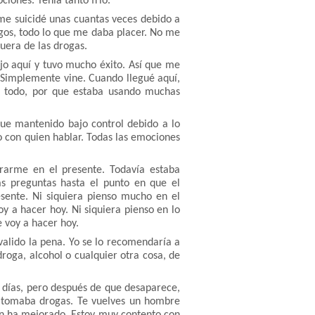
iones. Tenía tanto frío.
 me suicidé unas cuantas veces debido a
migos, todo lo que me daba placer. No me
uera de las drogas.
ijo aquí y tuvo mucho éxito. Así que me
. Simplemente vine. Cuando llegué aquí,
el todo, por que estaba usando muchas
 fue mantenido bajo control debido a lo
 con quien hablar. Todas las emociones
rarme en el presente. Todavía estaba
s preguntas hasta el punto en que el
ente. Ni siquiera pienso mucho en el
oy a hacer hoy. Ni siquiera pienso en lo
e voy a hacer hoy.
valido la pena. Yo se lo recomendaría a
roga, alcohol o cualquier otra cosa, de
2 días, pero después de que desaparece,
e tomaba drogas. Te vuelves un hombre