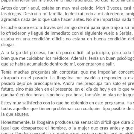
papá murieran ahí mismo. Ni lo habría sentido, porque no tenía emoc
Antes de venir aquí, estaba en muy mal estado. Morí 3 veces, casi
las drogas. Destruí a mi familia, lo destruí todo a mi alrededor, a
agradaba nada de lo que solía hacer antes. No me importaba nada f
Escuché sobre esto a través del amigo de mi papá que trajo a su h
lo ofrecieron y llegué de inmediato con el siguiente vuelo a Serbia
estaba en una condición difícil; no estaba en buena condición d
drogas.
A lo largo del proceso, fue un poco difícil al principio, pero todo
bien que me cuidaban los médicos. Además, tenía un buen psicólogo
que se había acumulado dentro de mí, comenzaron a salir.
Tenía muchas preguntas sin contestar, que me impedían concent
atrapado en el pasado. La Ibogaína me ayudó a responder a esa
pasado dejó de preocuparme. Ahora me preocupa tan sólo el pres
futuro, sino más bien en el presente, en el día de hoy y en lo que v
que haré en dos horas, sino hora por hora, tan sólo un plan de lo qu
Estoy muy satisfecho con lo que he obtenido en este programa. Ha 
todos aquellos que tienen problemas con cualquier tipo posible de d
la que abusen.
Honestamente, la Ibogaína produce una sensación difícil que dura 
igual que desaparece el hombre, o la mujer que eras antes y qu