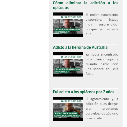
Cómo eliminar la adicción a los
opiáceos
El mejor tratamiento
disponible. Estaba
muy sorprendido,
porque yo pensaba
que...
Adicto a la heroína de Australia
Ya había encontrado
otra clínica aquí y
cuando hablé con
una señora ahí, ella
fue...
Fui adicto a los opiáceos por 7 años
El agotamiento y la
adicción a las drogas
eran problemas
paralelos, quizás uno
provocado...