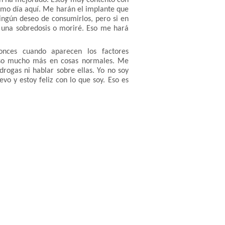
ón ha mejorado. Estoy muy contento con
imo día aquí. Me harán el implante que
ingún deseo de consumirlos, pero si en
 una sobredosis o moriré. Eso me hará
nces cuando aparecen los factores
nso mucho más en cosas normales. Me
rogas ni hablar sobre ellas. Yo no soy
vo y estoy feliz con lo que soy. Eso es