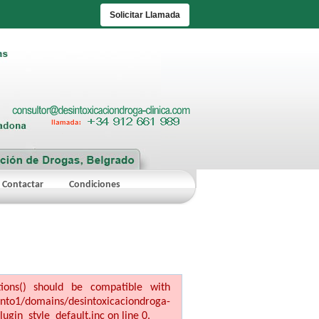
Solicitar Llamada
Contactar
Condiciones
ptions() should be compatible with
ains/desintoxicaciondroga-
ugin_style_default.inc on line 0.