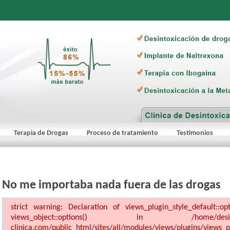
Terapia de Drogas
Proceso de tratamiento
Testimonios
No me importaba nada fuera de las drogas
strict warning: Declaration of views_plugin_style_default::o
views_object::options() in /home/desinto1/dom
clinica.com/public_html/sites/all/modules/views/plugins/views_pl