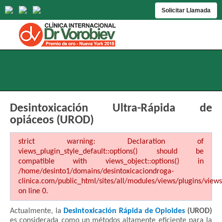
Solicitar Llamada
Desintoxicación Ultra-Rápida de
opiáceos (UROD)
strict warning: Declaration of
views_plugin_style_default::options() should be
compatible with views_object::options() in
/home/desinto1/domains/desintoxicaciondroga-
clinica.com/public_html/sites/all/modules/views/plugins/views
on line 0.
Actualmente, la
Desintoxicación Rápida de Opioides
(UROD)
es considerada como un métodos altamente eficiente para la