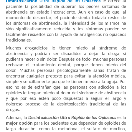
Desintoxicación Ultra Rápida de los Opiáceos
le ofrece al
paciente la posibilidad de superar los peores síntomas de
abstinencia en estado inconsciente. Aun en caso de que, al
momento de despertar, el paciente sienta todavía restos de
los síntomas de abstinencia, la intensidad de los mismos ha
sido significativamente reducida y los síntomas pueden se
fácilmente resueltos con la ayuda de analgésicos no opiáceos
tradicionales.
Muchos drogadictos le tienen miedo al síndrome de
abstinencia y podrían ser disuadidos a dejar la droga, si
pudieran hacerlo sin dolor. Después de todo, muchas personas
rechazan el tratamiento dental, porque tienen miedo del
dolor. Muchas personas psicológicamente sanas tratan de
encontrar cualquier pretexto para evitar la atención médica,
simple y sencillamente porque le tienen miedo a la aguja. Por
eso no es de extrañar que las personas con adicción a los
opioides le tengan miedo al dolor del síndrome de abstinencia
y que por eso estén poco dispuestas a seguir el largo y
doloroso proceso de la desintoxicación tradicional de las
drogas.
Además, la
Desintoxicación Ultra Rápida de los Opiáceos
es la
mejor opción
para los pacientes que dependen de opioides de
larga duración, como la metadona, el sulfato de morfina,