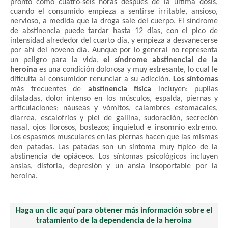
pronto como cuatro-seis horas después de la última dosis,
cuando el consumido empieza a sentirse irritable, ansioso,
nervioso, a medida que la droga sale del cuerpo. El síndrome
de abstinencia puede tardar hasta 12 días, con el pico de
intensidad alrededor del cuarto día, y empieza a desvanecerse
por ahí del noveno día. Aunque por lo general no representa
un peligro para la vida,
el síndrome abstinencial de la
heroína
es una condición dolorosa y muy estresante, lo cual le
dificulta al consumidor renunciar a su adicción.
Los síntomas
más frecuentes de
abstinencia física
incluyen: pupilas
dilatadas, dolor intenso en los músculos, espalda, piernas y
articulaciones; náuseas y vómitos, calambres estomacales,
diarrea, escalofríos y piel de gallina, sudoración, secreción
nasal, ojos llorosos, bostezos; inquietud e insomnio extremo.
Los espasmos musculares en las piernas hacen que las mismas
den patadas. Las patadas son un síntoma muy típico de la
abstinencia de opiáceos. Los síntomas psicológicos incluyen
ansias, disforia, depresión y un ansia insoportable por la
heroína.
Haga un clic aquí para obtener más información sobre el
tratamiento de la dependencia de la heroina