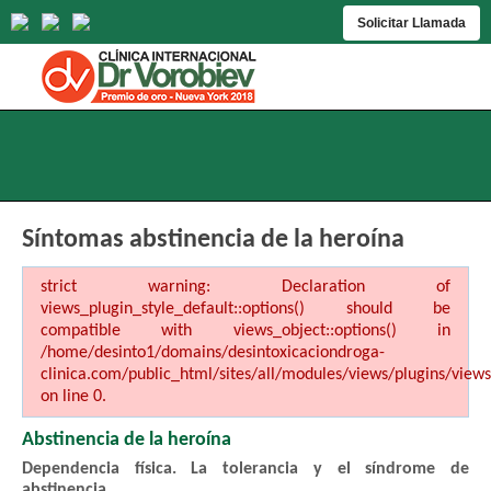
Solicitar Llamada
Síntomas abstinencia de la heroína
strict warning: Declaration of
views_plugin_style_default::options() should be
compatible with views_object::options() in
/home/desinto1/domains/desintoxicaciondroga-
clinica.com/public_html/sites/all/modules/views/plugins/views
on line 0.
Abstinencia de la heroína
Dependencia física. La tolerancia y el síndrome de
abstinencia.