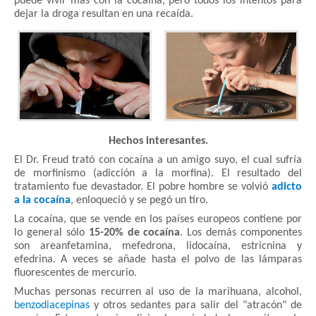
puede vivir más con la cocaína, pero todos los intentos para
dejar la droga resultan en una recaída.
Hechos interesantes.
El Dr. Freud trató con cocaína a un amigo suyo, el cual sufría
de morfinismo (adicción a la morfina). El resultado del
tratamiento fue devastador. El pobre hombre se volvió
adicto
a la cocaína
, enloqueció y se pegó un tiro.
La cocaína, que se vende en los países europeos contiene por
lo general sólo
15-20% de cocaína
. Los demás componentes
son areanfetamina, mefedrona, lidocaína, estricnina y
efedrina. A veces se añade hasta el polvo de las lámparas
fluorescentes de mercurio.
Muchas personas recurren al uso de la marihuana, alcohol,
benzodiacepinas
y otros sedantes para salir del "atracón" de