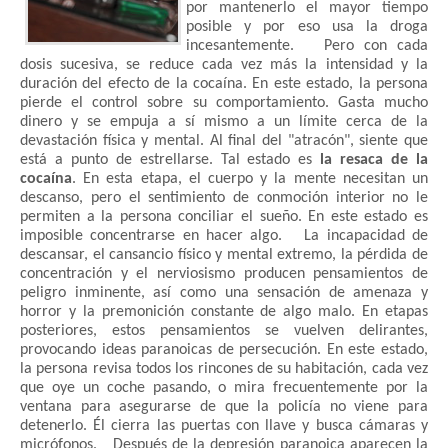
por mantenerlo el mayor tiempo
posible y por eso usa la droga
incesantemente. Pero con cada
dosis sucesiva, se reduce cada vez más la intensidad y la
duración del efecto de la cocaína. En este estado, la persona
pierde el control sobre su comportamiento. Gasta mucho
dinero y se empuja a sí mismo a un límite cerca de la
devastación física y mental. Al final del "atracón", siente que
está a punto de estrellarse. Tal estado es
la resaca de la
cocaína
. En esta etapa, el cuerpo y la mente necesitan un
descanso, pero el sentimiento de conmoción interior no le
permiten a la persona conciliar el sueño. En este estado es
imposible concentrarse en hacer algo. La incapacidad de
descansar, el cansancio físico y mental extremo, la pérdida de
concentración y el nerviosismo producen pensamientos de
peligro inminente, así como una sensación de amenaza y
horror y la premonición constante de algo malo. En etapas
posteriores, estos pensamientos se vuelven delirantes,
provocando ideas paranoicas de persecución. En este estado,
la persona revisa todos los rincones de su habitación, cada vez
que oye un coche pasando, o mira frecuentemente por la
ventana para asegurarse de que la policía no viene para
detenerlo. Él cierra las puertas con llave y busca cámaras y
micrófonos. Después de la depresión paranoica aparecen la