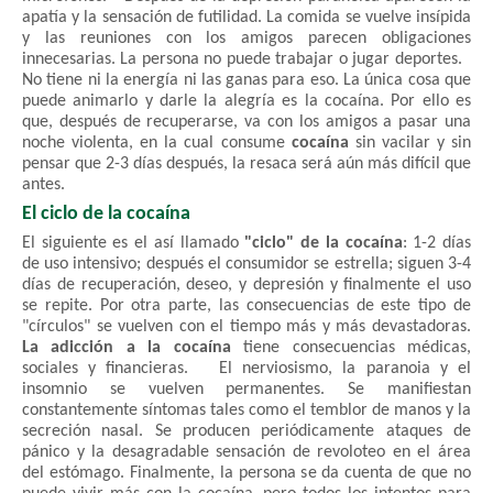
apatía y la sensación de futilidad. La comida se vuelve insípida
y las reuniones con los amigos parecen obligaciones
innecesarias. La persona no puede trabajar o jugar deportes.
No tiene ni la energía ni las ganas para eso. La única cosa que
puede animarlo y darle la alegría es la cocaína. Por ello es
que, después de recuperarse, va con los amigos a pasar una
noche violenta, en la cual consume
cocaína
sin vacilar y sin
pensar que 2-3 días después, la resaca será aún más difícil que
antes.
El ciclo de la cocaína
El siguiente es el así llamado
"ciclo" de la cocaína
: 1-2 días
de uso intensivo; después el consumidor se estrella; siguen 3-4
días de recuperación, deseo, y depresión y finalmente el uso
se repite. Por otra parte, las consecuencias de este tipo de
"círculos" se vuelven con el tiempo más y más devastadoras.
La adicción a la cocaína
tiene consecuencias médicas,
sociales y financieras. El nerviosismo, la paranoia y el
insomnio se vuelven permanentes. Se manifiestan
constantemente síntomas tales como el temblor de manos y la
secreción nasal. Se producen periódicamente ataques de
pánico y la desagradable sensación de revoloteo en el área
del estómago. Finalmente, la persona se da cuenta de que no