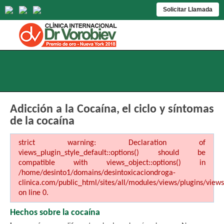
Solicitar Llamada
Adicción a la Cocaína, el ciclo y síntomas
de la cocaína
strict warning: Declaration of
views_plugin_style_default::options() should be
compatible with views_object::options() in
/home/desinto1/domains/desintoxicaciondroga-
clinica.com/public_html/sites/all/modules/views/plugins/views
on line 0.
Hechos sobre la cocaína