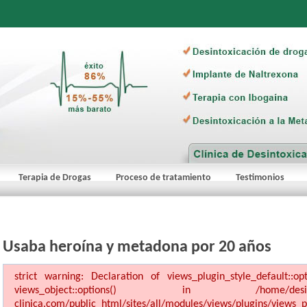
Terapia de Drogas
Proceso de tratamiento
Testimonios
Usaba heroína y metadona por 20 años
strict warning: Declaration of views_plugin_style_default::o
views_object::options() in /home/desinto1/dom
clinica.com/public_html/sites/all/modules/views/plugins/views_pl