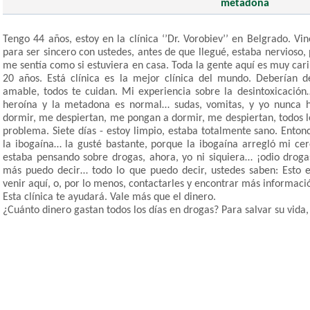
metadona
Tengo 44 años, estoy en la clínica ‘’Dr. Vorobiev’’ en Belgrado. Vi
para ser sincero con ustedes, antes de que llegué, estaba nervioso,
me sentía como si estuviera en casa. Toda la gente aquí es muy cari
20 años. Está clínica es la mejor clínica del mundo. Deberían d
amable, todos te cuidan. Mi experiencia sobre la desintoxicación
heroína y la metadona es normal… sudas, vomitas, y yo nunca 
dormir, me despiertan, me pongan a dormir, me despiertan, todos l
problema. Siete días - estoy limpio, estaba totalmente sano. Entonc
la ibogaína… la gusté bastante, porque la ibogaína arregló mi ce
estaba pensando sobre drogas, ahora, yo ni siquiera… ¡odio droga
más puedo decir… todo lo que puedo decir, ustedes saben: Esto 
venir aquí, o, por lo menos, contactarles y encontrar más informaci
Esta clínica te ayudará. Vale más que el dinero.
¿Cuánto dinero gastan todos los días en drogas? Para salvar su vida