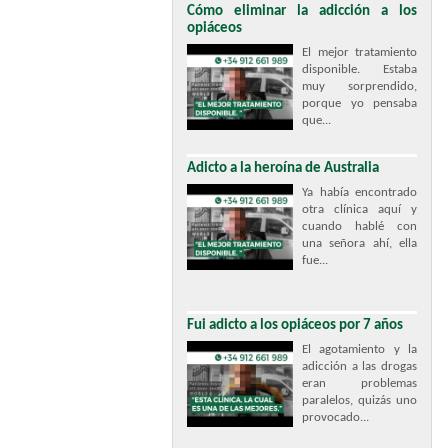
Cómo eliminar la adicción a los
opiáceos
El mejor tratamiento
disponible. Estaba
muy sorprendido,
porque yo pensaba
que...
Adicto a la heroína de Australia
Ya había encontrado
otra clínica aquí y
cuando hablé con
una señora ahí, ella
fue...
Fui adicto a los opiáceos por 7 años
El agotamiento y la
adicción a las drogas
eran problemas
paralelos, quizás uno
provocado...